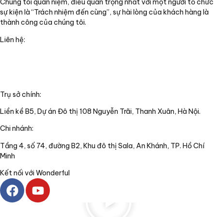
Chúng tôi quan niệm, điều quan trọng nhất với một người tổ chức
sự kiện là “Trách nhiệm đến cùng”, sự hài lòng của khách hàng là
thành công của chúng tôi.
Liên hệ:
+84(0)24 62 866 333
+84(0)9 0625 6889
info@wonderful.vn
Trụ sở chính:
Liền kề B5, Dự án Đô thị 108 Nguyễn Trãi, Thanh Xuân, Hà Nội.
Chi nhánh:
Tầng 4, số 74, đường B2, Khu đô thị Sala, An Khánh, TP. Hồ Chí
Minh
Kết nối với Wonderful