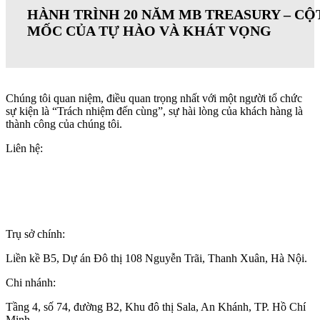
HÀNH TRÌNH 20 NĂM MB TREASURY – CỘ
MỐC CỦA TỰ HÀO VÀ KHÁT VỌNG
Chúng tôi quan niệm, điều quan trọng nhất với một người tổ chức
sự kiện là “Trách nhiệm đến cùng”, sự hài lòng của khách hàng là
thành công của chúng tôi.
Liên hệ:
+84(0)24 62 866 333
+84(0)9 0625 6889
info@wonderful.vn
Trụ sở chính:
Liền kề B5, Dự án Đô thị 108 Nguyễn Trãi, Thanh Xuân, Hà Nội.
Chi nhánh:
Tầng 4, số 74, đường B2, Khu đô thị Sala, An Khánh, TP. Hồ Chí
Minh