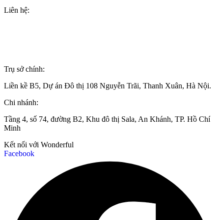
Liên hệ:
+84(0)24 62 866 333
+84(0)9 0625 6889
info@wonderful.vn
Trụ sở chính:
Liền kề B5, Dự án Đô thị 108 Nguyễn Trãi, Thanh Xuân, Hà Nội.
Chi nhánh:
Tầng 4, số 74, đường B2, Khu đô thị Sala, An Khánh, TP. Hồ Chí
Minh
Kết nối với Wonderful
Facebook