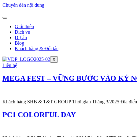
Chuyển đến nội dung
Giới thiệu
Dịch vụ
Dự án
Blog
Khách hàng & Đối tác
X
Liên hệ
MEGA FEST – VỮNG BƯỚC VÀO KỶ 
Khách hàng SHB & T&T GROUP Thời gian Tháng 3/2025 Địa điểm
PC1 COLORFUL DAY