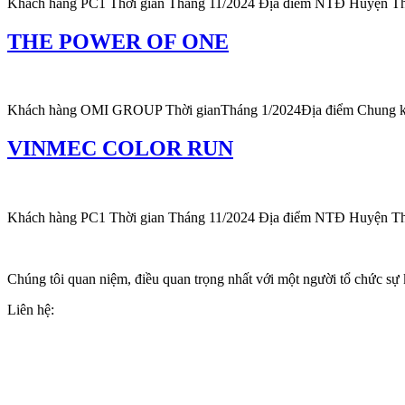
Khách hàng PC1 Thời gian Tháng 11/2024 Địa điểm NTĐ Huyện Tha
THE POWER OF ONE
Khách hàng OMI GROUP Thời gianTháng 1/2024Địa điểm Chung k
VINMEC COLOR RUN
Khách hàng PC1 Thời gian Tháng 11/2024 Địa điểm NTĐ Huyện Tha
Chúng tôi quan niệm, điều quan trọng nhất với một người tổ chức sự 
Liên hệ:
+84(0)24 62 866 333
+84(0)9 0625 6889
info@wonderful.vn