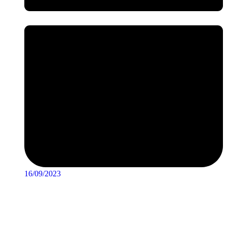
16/09/2023
Tổng duyệt là một bước vô cùng quan trọng trong tổ chức sự kiện.
Buổi tổng duyệt càng được thực hiện kỹ lưỡng và chỉn chu thì sự
kiện diễn ra càng suôn sẻ và giảm thiểu các rủi ro.