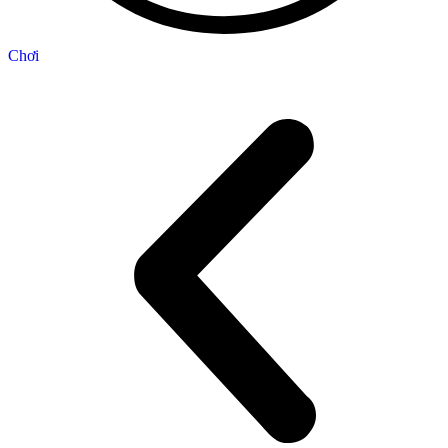
Chơi
C