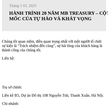
Tháng 1 03, 2025
HÀNH TRÌNH 20 NĂM MB TREASURY – CỘ
MỐC CỦA TỰ HÀO VÀ KHÁT VỌNG
Chúng tôi quan niệm, điều quan trọng nhất với một người tổ chức
sự kiện là “Trách nhiệm đến cùng”, sự hài lòng của khách hàng là
thành công của chúng tôi.
Liên hệ:
+84(0)24 62 866 333
+84(0)9 0625 6889
info@wonderful.vn
Trụ sở chính:
Liền kề B5, Dự án Đô thị 108 Nguyễn Trãi, Thanh Xuân, Hà Nội.
Chi nhánh: