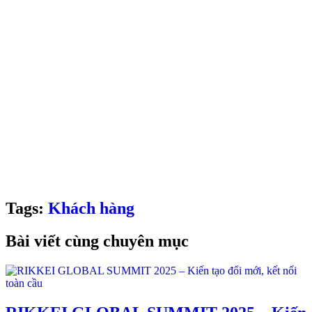
WONDERFUL Creative Agency
☎️
Hotline: 090 625 6889
📧
Email: info@wonderful.vn
🌎
Website: wonderful.vn
🏢
HANOI: Liền Kề B5, Dự án đô thị 108 Nguyễn Trãi, phố Cự
Lộc, Hà Nội
🏢
HCMC: Tầng 4, số 74, đường B2, Khu đô thị Sala, phường An
Khánh, Tp. Hồ Chí Minh
Tags:
Khách hàng
Bài viết cùng chuyên mục