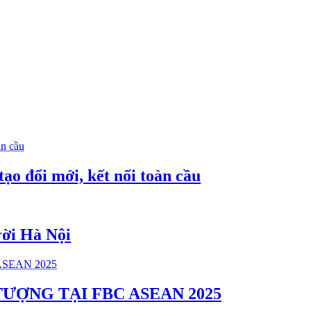
Ward, Hanoi.
Ho Chi Minh city
đổi mới, kết nối toàn cầu
ời Hà Nội
ƯỢNG TẠI FBC ASEAN 2025