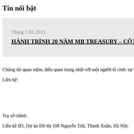
Tin nổi bật
Tháng 1 03, 2025
HÀNH TRÌNH 20 NĂM MB TREASURY – C
Chúng tôi quan niệm, điều quan trọng nhất với một người tổ chức sự 
Liên hệ:
+84(0)24 62 866 333
+84(0)9 0625 6889
info@wonderful.vn
Trụ sở chính:
Liền kề B5, Dự án Đô thị 108 Nguyễn Trãi, Thanh Xuân, Hà Nội.