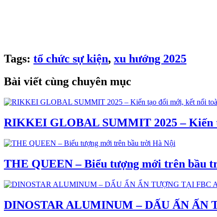
🏢 HANOI:
B5 Villa, 108 Nguyen Trai Urban Project, Thanh Xuan 
🏢 HCMC:
Villa 31, DS12, Jamona Home Resort, Hiep Binh Ward, 
Từ khoá: Xu hướng tổ chức sự kiện, chia sẻ chuyên môn
Tags:
tổ chức sự kiện
,
xu hướng 2025
Bài viết cùng chuyên mục
RIKKEI GLOBAL SUMMIT 2025 – Kiến tạo 
THE QUEEN – Biểu tượng mới trên bầu tr
DINOSTAR ALUMINUM – DẤU ẤN ẤN T