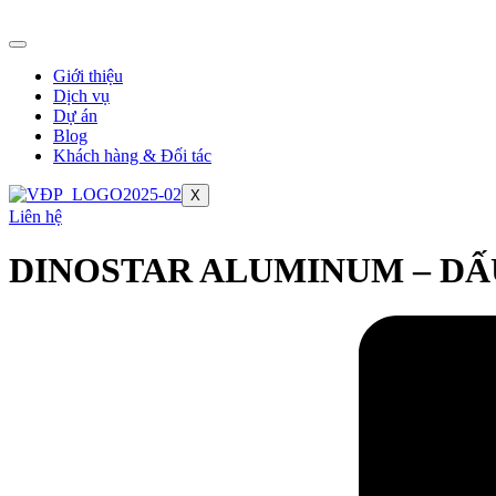
Chuyển
đến
nội
Giới thiệu
dung
Dịch vụ
Dự án
Blog
Khách hàng & Đối tác
X
Liên hệ
DINOSTAR ALUMINUM – DẤU