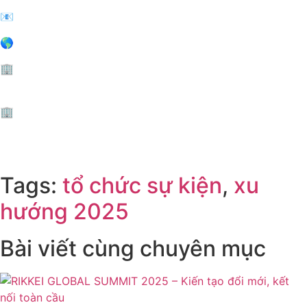
📧 Email: info@wonderful.vn
🌎 Website: wonderful.vn
🏢 HANOI:
B5 Villa, 108 Nguyen Trai Urban Project, Thanh
Xuan Ward, Hanoi.
🏢 HCMC:
Villa 31, DS12, Jamona Home Resort, Hiep Binh
Ward, Ho Chi Minh city
Từ khoá: Xu hướng tổ chức sự kiện, chia sẻ chuyên môn
Tags:
tổ chức sự kiện
,
xu
hướng 2025
Bài viết cùng chuyên mục