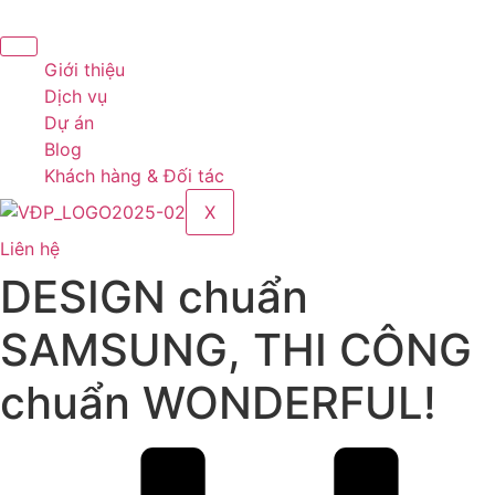
Chuyển
đến
nội
Giới thiệu
dung
Dịch vụ
Dự án
Blog
Khách hàng & Đối tác
X
Liên hệ
DESIGN chuẩn
SAMSUNG, THI CÔNG
chuẩn WONDERFUL!