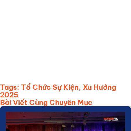
WONDERFUL Creative Agency
☎️ Hotline: 090 625 6889
📧 Email: info@wonderful.vn
🌎 Website: wonderful.vn
🏢 HANOI:
B5 Villa, 108 Nguyen Trai Urban Project, Thanh Xuan
Ward, Hanoi.
🏢 HCMC:
Villa 31, DS12, Jamona Home Resort, Hiep Binh Ward, Ho
Chi Minh city
Từ khoá: Xu hướng tổ chức sự kiện, chia sẻ chuyên môn
Tags:
Tổ Chức Sự Kiện
,
Xu Hướng
2025
Bài Viết Cùng Chuyên Mục