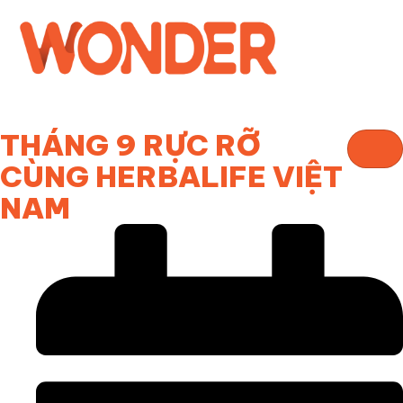
THÁNG 9 RỰC RỠ
CÙNG HERBALIFE VIỆT
NAM