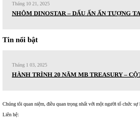
Tháng 10 21, 2025
NHÔM DINOSTAR – DẤU ẤN ẤN TƯỢNG TAI
Tin nổi bật
Tháng 1 03, 2025
HÀNH TRÌNH 20 NĂM MB TREASURY – C
Chúng tôi quan niệm, điều quan trọng nhất với một người tổ chức sự 
Liên hệ:
+84(0)24 62 866 333
+84(0)9 0625 6889