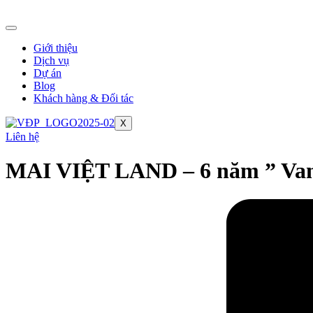
Chuyển
đến
nội
Giới thiệu
dung
Dịch vụ
Dự án
Blog
Khách hàng & Đối tác
X
Liên hệ
MAI VIỆT LAND – 6 năm ” Van