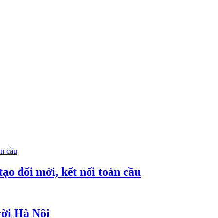
Ward, Hanoi.
Ho Chi Minh city
đổi mới, kết nối toàn cầu
ời Hà Nội