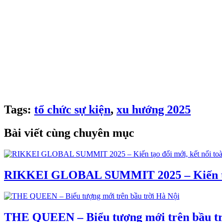
📧 Email: info@wonderful.vn
🌎 Website: wonderful.vn
🏢 HANOI:
B5 Villa, 108 Nguyen Trai Urban Project, Thanh Xuan 
🏢 HCMC:
Villa 31, DS12, Jamona Home Resort, Hiep Binh Ward, 
Từ khoá: Xu hướng tổ chức sự kiện, chia sẻ chuyên môn
Tags:
tổ chức sự kiện
,
xu hướng 2025
Bài viết cùng chuyên mục
RIKKEI GLOBAL SUMMIT 2025 – Kiến tạo 
THE QUEEN – Biểu tượng mới trên bầu tr