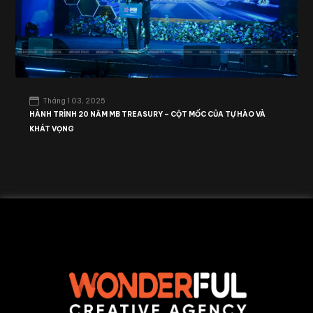
Tháng 1 03, 2025
HÀNH TRÌNH 20 NĂM MB TREASURY – CỘT MỐC CỦA TỰ HÀO VÀ
KHÁT VỌNG