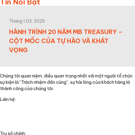
Tin Nổi Bật
Tháng 1 03, 2025
HÀNH TRÌNH 20 NĂM MB TREASURY –
CỘT MỐC CỦA TỰ HÀO VÀ KHÁT
VỌNG
Chúng tôi quan niệm, điều quan trọng nhất với một người tổ chức
sự kiện là “Trách nhiệm đến cùng”, sự hài lòng của khách hàng là
thành công của chúng tôi.
Liên hệ:
+84(0)24 62 866 333
+84(0)9 0625 6889
info@wonderful.vn
Trụ sở chính: