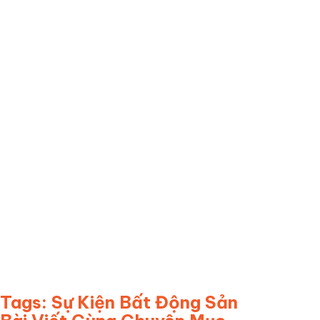
– Kết nối thành công giữa chủ đầu tư và khách hàng tiềm năng
Liên hệ WONDERFUL Creative Agency
– Đơn vị
tổ chức sự
kiện mở bán
hàng đầu tại Hà Nội và TP. Hồ Chí Minh.
———-
WONDERFUL Creative Agency
☎️ Hotline: 090 625 6889
📧 Email: info@wonderful.vn
🌎 Website: wonderful.vn
🏢 HANOI:
B5 Villa, 108 Nguyen Trai Urban Project, Thanh Xuan
Ward, Hanoi.
🏢 HCMC:
Villa 31, DS12, Jamona Home Resort, Hiep Binh Ward, Ho
Chi Minh city
Tags:
Sự Kiện Bất Động Sản