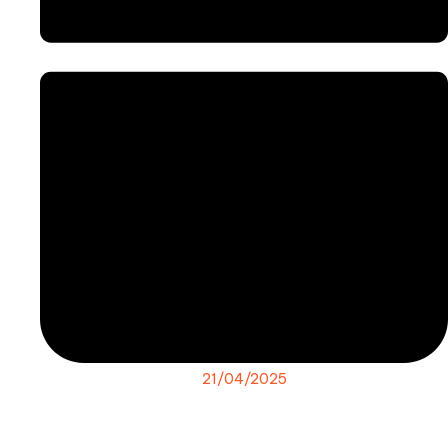
21/04/2025
WONDERFUL Creative Agency
(Vạn Đắc Phúc)
đã tổ chức
thành công
sự kiện mở bán giai đoạn 2 dự án Nghi Sơn
Central Park
ngày 19/4/2025 tại Hải Hào, Nghi Sơn, Thanh Hóa