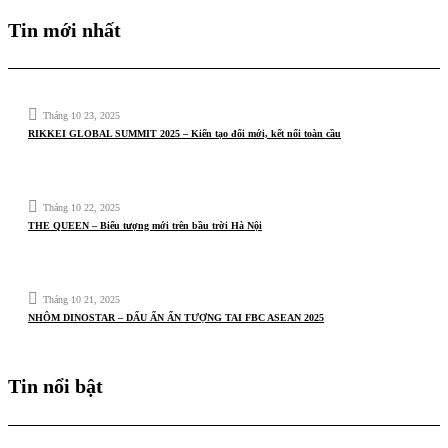
Tin mới nhất
Tháng 10 23, 2025
RIKKEI GLOBAL SUMMIT 2025 – Kiến tạo đổi mới, kết nối toàn cầu
Tháng 10 22, 2025
THE QUEEN – Biểu tượng mới trên bầu trời Hà Nội
Tháng 10 21, 2025
NHÔM DINOSTAR – DẤU ẤN ẤN TƯỢNG TAI FBC ASEAN 2025
Tin nổi bật