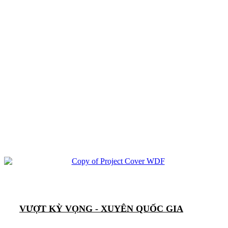
VƯỢT KỲ VỌNG - XUYÊN QUỐC GIA