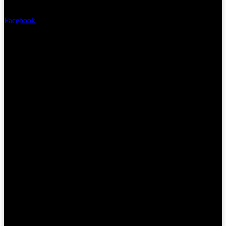
Kết nối với Wonderful
Facebook