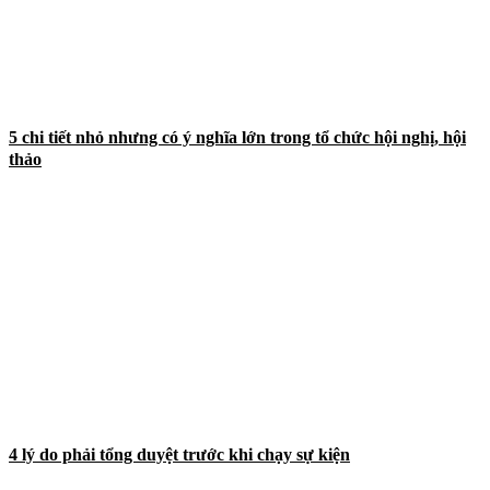
5 chi tiết nhỏ nhưng có ý nghĩa lớn trong tổ chức hội nghị, hội
thảo
4 lý do phải tổng duyệt trước khi chạy sự kiện