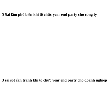
5 Sai lầm phổ biến khi tổ chức year end party cho công ty
3 sai sót cần tránh khi tổ chức year end party cho doanh nghiệp