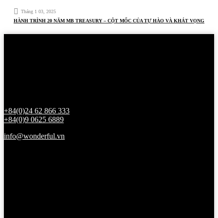
Tháng 1 03, 2025
HÀNH TRÌNH 20 NĂM MB TREASURY – CỘT MỐC CỦA TỰ HÀO VÀ KHÁT VỌNG
Chúng tôi quan niệm, điều quan trọng nhất với một người tổ
chức sự kiện là “Trách nhiệm đến cùng”, sự hài lòng của
khách hàng là thành công của chúng tôi.
Liên hệ:
+84(0)24 62 866 333
+84(0)9 0625 6889
info@wonderful.vn
Trụ sở chính:
Liền kề B5, Dự án Đô thị 108 Nguyễn Trãi, Thanh Xuân, Hà Nội.
Chi nhánh:
Tầng 4, số 74, đường B2, Khu đô thị Sala, An Khánh, TP. Hồ Chí
Minh